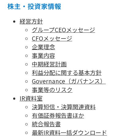
株主・投資家情報
経営方針
グループCEOメッセージ
CFOメッセージ
企業理念
事業内容
中期経営計画
利益分配に関する基本方針
Governance（ガバナンス）
事業等のリスク
IR資料室
決算短信・決算関連資料
有価証券報告書ほか
統合報告書
最新IR資料一括ダウンロード