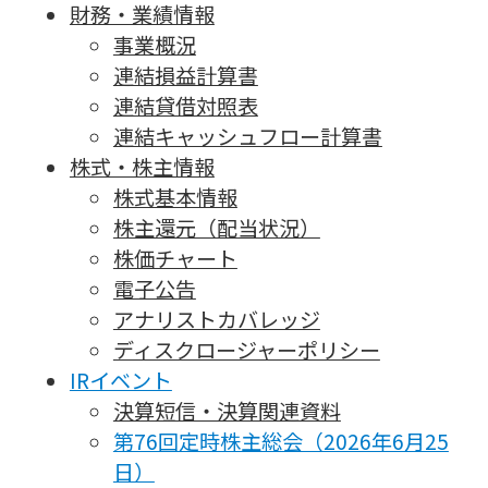
財務・業績情報
事業概況
連結損益計算書
連結貸借対照表
連結キャッシュフロー計算書
株式・株主情報
株式基本情報
株主還元（配当状況）
株価チャート
電子公告
アナリストカバレッジ
ディスクロージャーポリシー
IRイベント
決算短信・決算関連資料
第76回定時株主総会（2026年6月25
日）