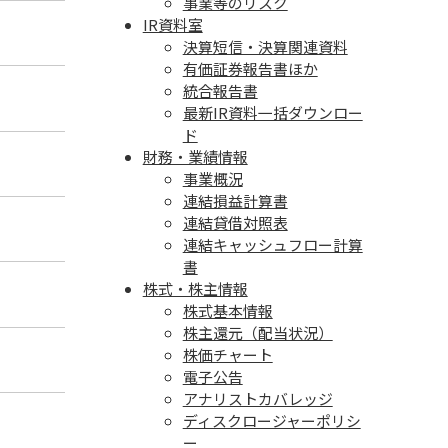
事業等のリスク
IR資料室
決算短信・決算関連資料
有価証券報告書ほか
統合報告書
最新IR資料一括ダウンロー
ド
財務・業績情報
事業概況
連結損益計算書
連結貸借対照表
連結キャッシュフロー計算
書
株式・株主情報
株式基本情報
株主還元（配当状況）
株価チャート
電子公告
アナリストカバレッジ
ディスクロージャーポリシ
ー