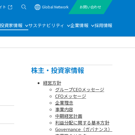
イト
Global Network
お問い合わせ
投資家情報
サステナビリティ
企業情報
採用情報
）
株主・投資家情報
経営方針
グループCEOメッセージ
CFOメッセージ
企業理念
事業内容
中期経営計画
利益分配に関する基本方針
Governance（ガバナンス）