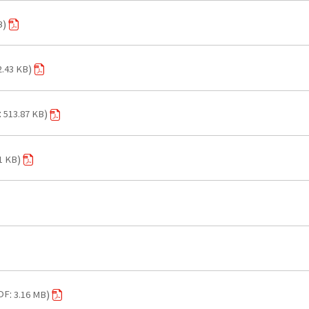
B
2.43 KB
513.87 KB
1 KB
DF
3.16 MB