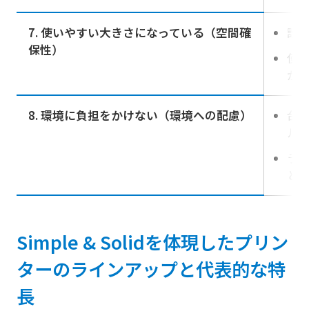
7. 使いやすい大きさになっている（空間確
設
保性）
使
か？
8. 環境に負担をかけない（環境への配慮）
台
ル
ラ
とが
Simple & Solidを体現したプリン
ターのラインアップと代表的な特
長