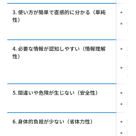
3. 使い方が簡単で直感的に分かる（単純
シ
性）
視
すい
4. 必要な情報が認知しやすい（情報理解
誤
性）
か
昼夜
ど
5. 間違いや危険が生じない（安全性）
手
指
6. 身体的負担が少ない（省体力性）
重
持