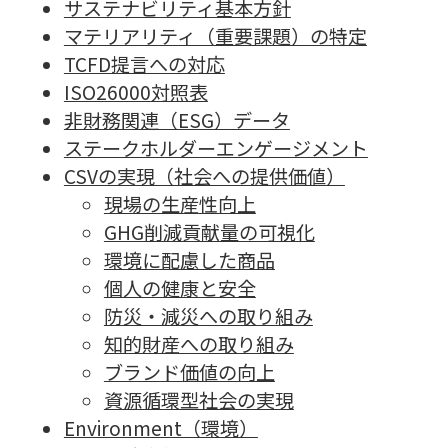
サステナビリティ基本方針
マテリアリティ（重要課題）の特定
TCFD提言への対応
ISO26000対照表
非財務関連（ESG）データ
ステークホルダーエンゲージメント
CSVの実現（社会への提供価値）
現場の生産性向上
GHG削減貢献量の可視化
環境に配慮した商品
個人の健康と安全
防災・減災への取り組み
知的財産への取り組み
ブランド価値の向上
資源循環型社会の実現
Environment（環境）