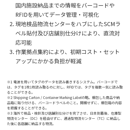
国内施設納品までの情報をバーコードや
RFIDを用いてデータ管理・可視化
現地検品物流センターをハブにしたSCMラ
ベル貼付及び店舗別仕分けにより、直流対
応可能
作業拠点集約により、初期コスト・セット
アップにかかる負担が軽減
※1 電波を用いてタグのデータを読み書きするシステム。バーコードで
は、タグを1枚1枚読み取るのに対し、RFIDでは、タグを複数一気に読み取
ることができる。
※2 Shipping Carton / Container Marking Labelの略。梱包した商品や納
品箱に貼り付ける、バーコードラベルのこと。開梱せずに、梱包箱の内容
を把握することができる。
※3 海外で検品・検針及び店舗別仕分けを完了させ、日本到着後、在庫型
物流センター（DC）を経由せずに、通過型物流センター（TC）に納品し
た後に各店舗に納品する物流。