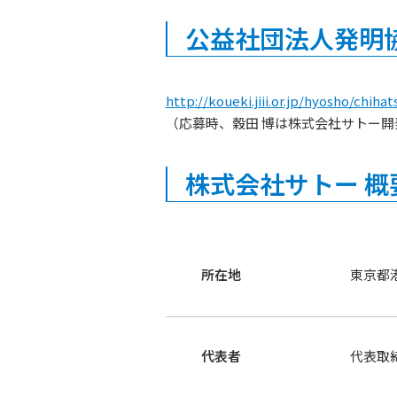
公益社団法人発明
http://koueki.jiii.or.jp/hyosho/chiha
（応募時、穀田 博は株式会社サトー
株式会社サトー 概
所在地
東京都港
代表者
代表取締