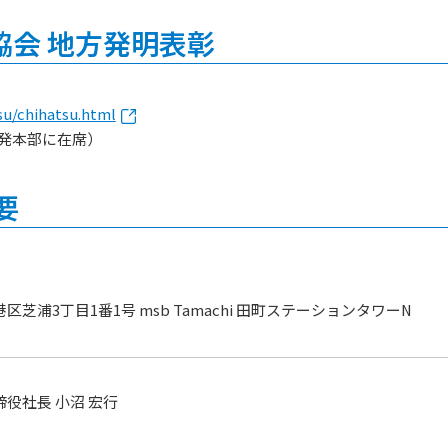
協会 地方発明表彰
tsu/chihatsu.html
開発本部に在席）
要
区芝浦3丁目1番1号 msb Tamachi 田町ステーションタワーN
役社長 小沼 宏行