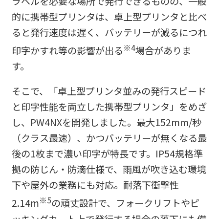
ラベルを必要な場所で発行できるものの、一般
的に携帯型プリンタは、卓上型プリンタと比べ
ると発行速度は遅く、バッテリーが減るにつれ
※4
印字かすれ等の影響が出る
場合がありま
す。
そこで、「卓上型プリンタ並みの発行スピード
と印字性能を両立した携帯型プリンタ」をめざ
し、PW4NXを開発しました。最大152mm/秒
（クラス最速）、かつバッテリーが無くなる最
後の1枚まで濃い印字が特長です。IP54規格準
拠の防じん・防滴仕様で、雨風が吹き込む環境
下や屋外の業務にも対応。耐落下衝撃性
※5
2.14m
の頑丈設計で、フォークリフトやピ
ッキングカート上で発行する場合の落下にも備