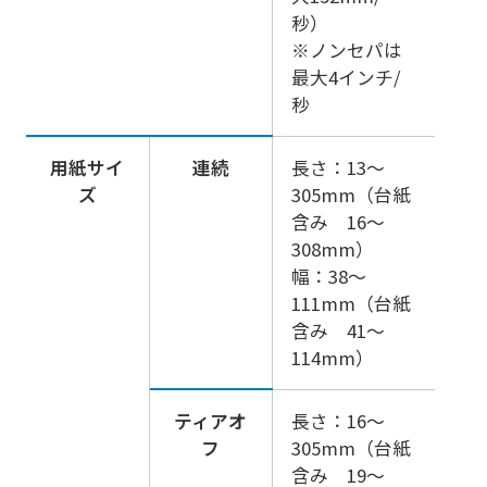
秒）
※ノンセパは
最大4インチ/
秒
用紙サイ
連続
長さ：13～
ズ
305mm（台紙
含み 16～
308mm）
幅：38～
111mm（台紙
含み 41～
114mm）
ティアオ
長さ：16～
フ
305mm（台紙
含み 19～