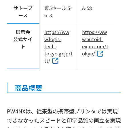
サトーブ
東5ホール 5-
A-58
ース
613
展示会
https://ww
https://ww
公式サイ
w.logis-
w.autoid-
ト
tech-
expo.com/t
tokyo.gr.jp/l
okyo/
tt/
商品概要
PW4NXは、従来型の携帯型プリンタでは実現
できなかったスピードと印字品質の両立を実現