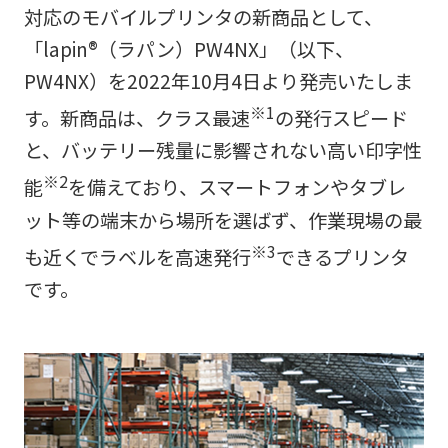
対応のモバイルプリンタの新商品として、
「lapin®（ラパン）PW4NX」（以下、
PW4NX）を2022年10月4日より発売いたしま
※1
す。新商品は、クラス最速
の発行スピード
と、バッテリー残量に影響されない高い印字性
※2
能
を備えており、スマートフォンやタブレ
ット等の端末から場所を選ばず、作業現場の最
※3
も近くでラベルを高速発行
できるプリンタ
です。