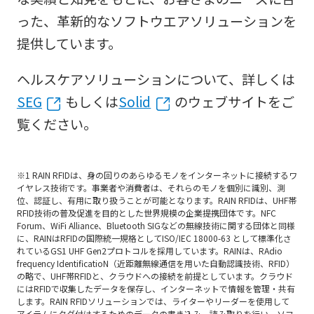
った、革新的なソフトウエアソリューションを
提供しています。
ヘルスケアソリューションについて、詳しくは
SEG
もしくは
Solid
のウェブサイトをご
覧ください。
※1 RAIN RFIDは、身の回りのあらゆるモノをインターネットに接続するワ
イヤレス技術です。事業者や消費者は、それらのモノを個別に識別、測
位、認証し、有用に取り扱うことが可能となります。RAIN RFIDは、UHF帯
RFID技術の普及促進を目的とした世界規模の企業提携団体です。NFC
Forum、WiFi Alliance、Bluetooth SIGなどの無線技術に関する団体と同様
に、RAINはRFIDの国際統一規格としてISO/IEC 18000-63 として標準化さ
れているGS1 UHF Gen2プロトコルを採用しています。RAINは、RAdio
frequency IdentificatioN（近距離無線通信を用いた自動認識技術、RFID）
の略で、UHF帯RFIDと、クラウドへの接続を前提としています。クラウド
にはRFIDで収集したデータを保存し、インターネットで情報を管理・共有
します。RAIN RFIDソリューションでは、ライターやリーダーを使用して
アイテムにタグ付けするためのデータの書き込み、読み取りを行い、ソフ